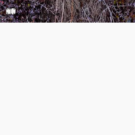
Zum Hauptinhalt springen
Zur Suche springen
Zur Hauptnavigation springen
Zum Footer springen
Naturpark
Heidenreichsteiner
Moor
©
Horst Dolak
Herzlich
willkommen im