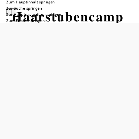
Zum Hauptinhalt springen
Zur Suche springen
Haarstubencamp
Zur Hauptnavigation springen
Zum Footer springen
ingplatz Reingers
In Merkliste speichern
Der Campingplatz liegt idyllisch am 10 ha großen Müllerteich,
ideal um sich abseits von jeglichem Verkehrslärm völlig
entspannen und erholen zu können. 3.000 m²
Campingplatzfläche stehen Ihnen für Ihren naturnahen
Urlaub zur Verfügung. Dem Fischer, Wanderer, Radfahrer,
Pilzjäger, Golfer, Reiter, Mountainbiker, Schwimmer und